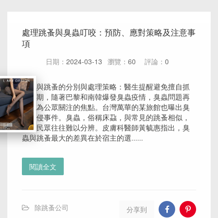
處理跳蚤與臭蟲叮咬：預防、應對策略及注意事
項
日期：
2024-03-13
瀏覽：
60
評論：
0
臭蟲與跳蚤的分別與處理策略：醫生提醒避免擅自抓
傷近期，隨著巴黎和南韓爆發臭蟲疫情，臭蟲問題再
次成為公眾關注的焦點。台灣萬華的某旅館也曝出臭
蟲入侵事件。臭蟲，俗稱床蝨，與常見的跳蚤相似，
一般民眾往往難以分辨。皮膚科醫師黃毓惠指出，臭
蟲與跳蚤最大的差異在於宿主的選......
閱讀全文
除跳蚤公司
分享到