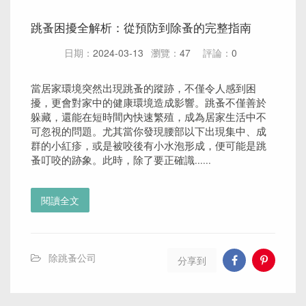
跳蚤困擾全解析：從預防到除蚤的完整指南
日期：
2024-03-13
瀏覽：
47
評論：
0
當居家環境突然出現跳蚤的蹤跡，不僅令人感到困
擾，更會對家中的健康環境造成影響。跳蚤不僅善於
躲藏，還能在短時間內快速繁殖，成為居家生活中不
可忽視的問題。尤其當你發現腰部以下出現集中、成
群的小紅疹，或是被咬後有小水泡形成，便可能是跳
蚤叮咬的跡象。此時，除了要正確識......
閱讀全文
除跳蚤公司
分享到