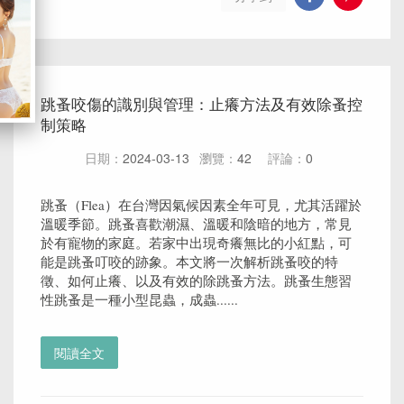
跳蚤咬傷的識別與管理：止癢方法及有效除蚤控
制策略
日期：
2024-03-13
瀏覽：
42
評論：
0
跳蚤（Flea）在台灣因氣候因素全年可見，尤其活躍於
溫暖季節。跳蚤喜歡潮濕、溫暖和陰暗的地方，常見
於有寵物的家庭。若家中出現奇癢無比的小紅點，可
能是跳蚤叮咬的跡象。本文將一次解析跳蚤咬的特
徵、如何止癢、以及有效的除跳蚤方法。跳蚤生態習
性跳蚤是一種小型昆蟲，成蟲......
閱讀全文