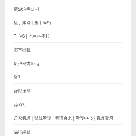
清潔消毒公司
墾丁旅遊 | 墾丁民宿
THVS | 汽車科學校
禮車出租
新娘秘書Blog
隆乳
舒壓按摩
葬儀社
居家看護 | 醫院看護 | 看護台北 | 看護中心 | 看護費用
福特業務