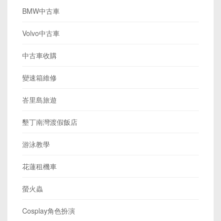
BMW中古車
Volvo中古車
中古車收購
變速箱維修
峇里島旅遊
墾丁南灣渡假飯店
游泳教學
花蓮租機車
螢火蟲
Cosplay角色扮演