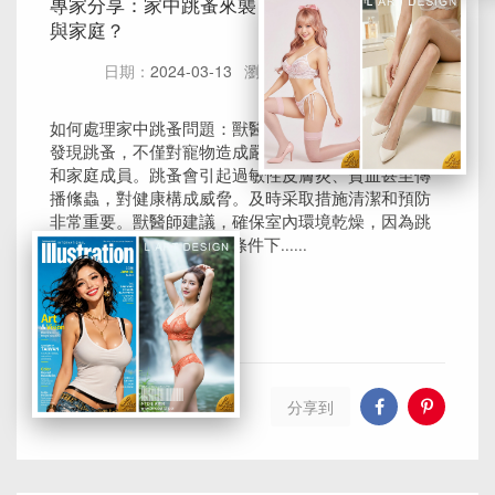
專家分享：家中跳蚤來襲，如何保護您的毛小孩
與家庭？
日期：
2024-03-13
瀏覽：
42
評論：
0
如何處理家中跳蚤問題：獸醫師的建議在毛小孩身上
發現跳蚤，不僅對寵物造成嚴重影響，也會影響飼主
和家庭成員。跳蚤會引起過敏性皮膚炎、貧血甚至傳
播絛蟲，對健康構成威脅。及時采取措施清潔和預防
非常重要。獸醫師建議，確保室內環境乾燥，因為跳
蚤幼蟲在低於50%的濕度條件下......
閱讀全文
除跳蚤公司
分享到