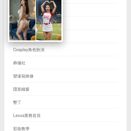
中古車收購
看護
除蟲公司
Cosplay角色扮演
葬儀社
變速箱維修
隱形鐵窗
墾丁
Lexus業務首頁
彩妝教學