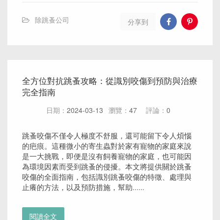
除跳蚤公司
分享到
全方位對抗跳蚤攻略：從識別咬傷到預防與治療
完全指南
日期：
2024-03-13
瀏覽：
47
評論：
0
跳蚤咬傷不僅令人極度不舒服，還可能留下令人煩惱
的疤痕。這種微小的寄生蟲對於家有寵物的家庭來說
是一大挑戰，即便是沒有飼養寵物的家庭，也可能因
為環境因素而受到跳蚤的侵擾。本文將提供關於跳蚤
咬傷的全面指南，包括識別跳蚤咬傷的特徵、處理與
止癢的方法，以及預防措施，幫助......
閱讀全文