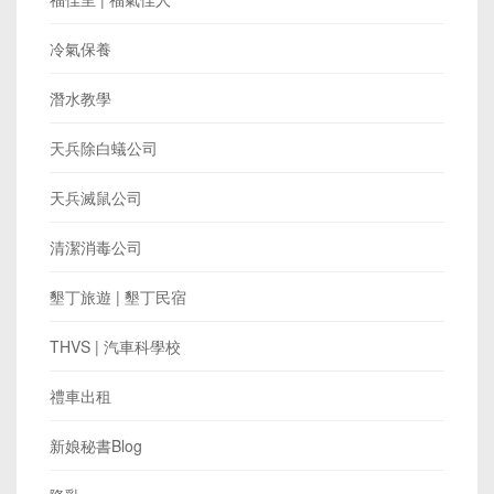
冷氣保養
潛水教學
天兵除白蟻公司
天兵滅鼠公司
清潔消毒公司
墾丁旅遊 | 墾丁民宿
THVS | 汽車科學校
禮車出租
新娘秘書Blog