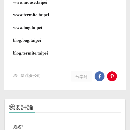
www.mouse.taipei
www.termite.taipei
www.bug.taipei
blog.bug.taipei
blog.termite.taipei
除跳蚤公司
分享到
我要評論
姓名*