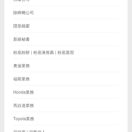
除蟑螂公司
隱形鐵窗
新娘秘書
粉底粉餅 | 粉底液推薦 | 粉底遮瑕
奧迪業務
福斯業務
Honda業務
馬自達業務
Toyota業務
福佳里 | 福氣佳人