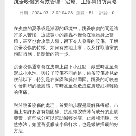
跳蚤咬傷的有效管理：治療、止癢與預防策略
日期：
2024-03-13 02:04:28
瀏覽：
51
評論：
0
在炎熱的夏季或是潮濕的環境中，跳蚤咬傷的問題讓
許多人苦惱。這些微小的昆蟲不僅會在寵物身上繁
殖，甚至也會攻擊人類，留下令人發癢的咬傷。了解
跳蚤咬傷的特徵、如何有效地止癢，以及採取適當的
預防措施，是關鍵的第一步。
跳蚤咬傷通常會在皮膚上留下小紅點，嚴重時甚至會
形成小水泡。與蚊子咬傷不同的是，跳蚤咬傷常見於
腰部以下，特別是在腳踝和腿部周圍。跳蚤的叮咬會
引發劇烈的搔癢感，有時甚至會造成皮膚發紅和輕微
的疼痛。
對於跳蚤咬傷的處理，首要的步驟是緩解搔癢感。市
面上有許多含有類固醇、抗組織胺或薄荷成分的止癢
藥膏，這些成分可以幫助減輕炎症、止癢和消腫。天
然療法，如蘆薈凝膠或小蘇打水，也是緩解搔癢的好
方法。