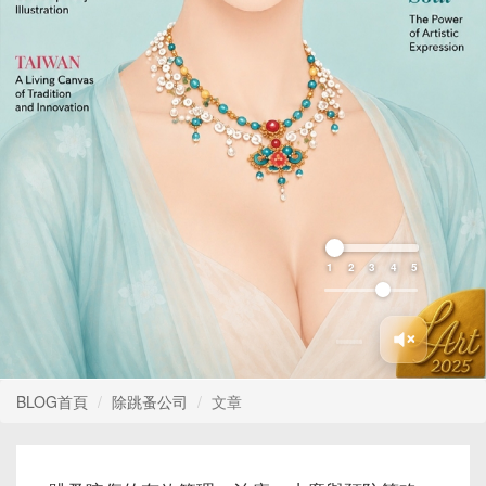
1
2
3
4
5
BLOG首頁
除跳蚤公司
文章