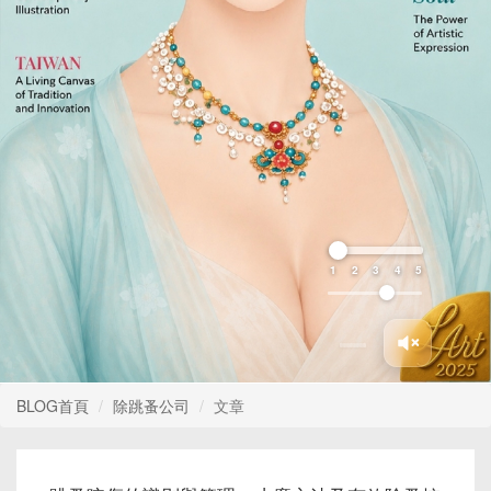
1
2
3
4
5
BLOG首頁
除跳蚤公司
文章