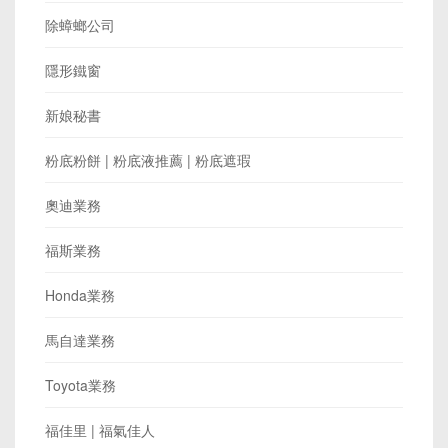
除蟑螂公司
隱形鐵窗
新娘秘書
粉底粉餅 | 粉底液推薦 | 粉底遮瑕
奧迪業務
福斯業務
Honda業務
馬自達業務
Toyota業務
福佳里 | 福氣佳人