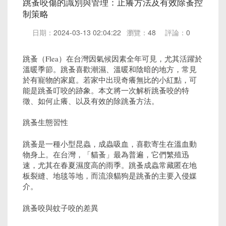
跳蚤咬傷的識別與管理：止癢方法及有效除蚤控
制策略
日期：
2024-03-13 02:04:22
瀏覽：
48
評論：
0
跳蚤（Flea）在台灣因氣候因素全年可見，尤其活躍於
溫暖季節。跳蚤喜歡潮濕、溫暖和陰暗的地方，常見
於有寵物的家庭。若家中出現奇癢無比的小紅點，可
能是跳蚤叮咬的跡象。本文將一次解析跳蚤咬的特
徵、如何止癢、以及有效的除跳蚤方法。
跳蚤生態習性
跳蚤是一種小型昆蟲，成蟲吸血，喜歡寄生在溫血動
物身上。在台灣，「貓蚤」最為普遍，它們繁殖迅
速，尤其在春夏濕度高的雨季。跳蚤成蟲常藏匿在地
板裂縫、地毯等地，而流浪貓狗是跳蚤的主要入侵媒
介。
跳蚤咬與蚊子咬的差異