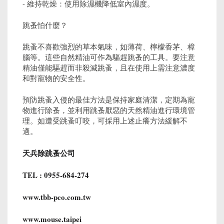
- 維持乾燥：使用除濕機降低室內濕度。
跳蚤怕什麼？
跳蚤不喜歡強烈的草本氣味，如薄荷、檸檬香茅、樟
腦等。這些自然精油可作為驅趕跳蚤的工具。要注意
精油僅能驅趕而非殺滅跳蚤，且在使用上需注意濃度
和對寵物的安全性。
預防跳蚤入侵的最佳方法是保持家庭清潔，定期為寵
物進行除蚤，並利用跳蚤厭惡的天然精油進行環境管
理。如遭受跳蚤叮咬，可採用上述止癢方法緩解不
適。
天兵除跳蚤公司
TEL : 0955-684-274
www.tbb-pco.com.tw
www.mouse.taipei