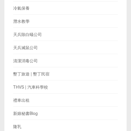
冷氣保養
潛水教學
天兵除白蟻公司
天兵滅鼠公司
清潔消毒公司
墾丁旅遊 | 墾丁民宿
THVS | 汽車科學校
禮車出租
新娘秘書Blog
隆乳