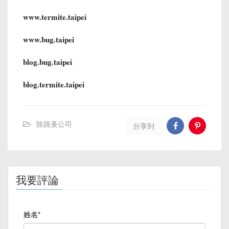
www.termite.taipei
www.bug.taipei
blog.bug.taipei
blog.termite.taipei
除跳蚤公司
分享到
我要評論
姓名*