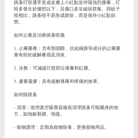
跳蚤叮咬通常造成皮膚上小紅點並伴隨強烈瘙癢，叮
咬多發生於腰部以下，且傷口多呈線狀群集。與蚊子
咬相比，跳蚤咬不易形成膨疹，而是保持小紅點狀
態。
如何止癢及治療跳蚤咬傷
1. 止癢藥膏：含有類固醇、抗組織胺等成分的止癢藥
膏有助於緩解癢感及消炎。
2. 冰敷：可減緩叮咬部位瘙癢和紅腫。
3. 蘆薈凝膠：具有緩解瘙癢和疼痛的效果。
如何除跳蚤
- 清潔：使用真空吸塵器徹底清理跳蚤可能藏身的地
方，如地板裂縫、地毯。
- 寵物護理：定期為寵物除蚤，更換寵物用品。