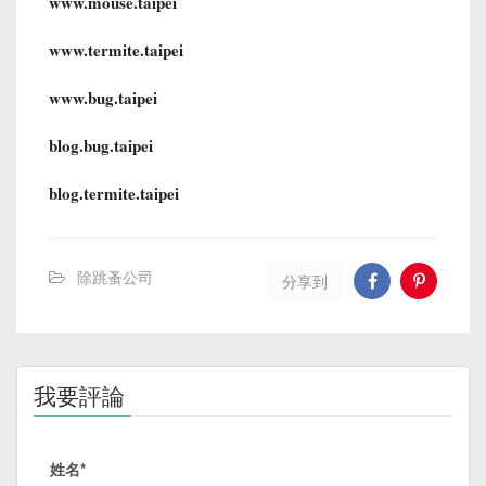
www.mouse.taipei
www.termite.taipei
www.bug.taipei
blog.bug.taipei
blog.termite.taipei
除跳蚤公司
分享到
我要評論
姓名*