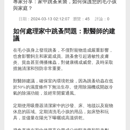
專家分享：家中跳蚤來襲，如何保護您的毛小孩
與家庭？
日期：
2024-03-13 02:12:07
瀏覽：
45
評論：
0
如何處理家中跳蚤問題：獸醫師的建
議
在毛小孩身上發現跳蚤，不僅對寵物造成嚴重影響，
也會影響飼主和家庭成員。跳蚤會引起過敏性皮膚
炎、貧血甚至傳播絛蟲，對健康構成威脅。及時采取
措施清潔和預防非常重要。
獸醫師建議，確保室內環境乾燥，因為跳蚤幼蟲在低
於50%的濕度條件下無法生存。使用除濕機或開啟冷
氣的除濕功能，並經常開窗通風。
定期使用吸塵器清潔家中的沙發、床、地毯以及寵物
休息的區域。定期清洗毛小孩的用品，如床墊和玩
具，並儘量在陽光下曝曬或高溫烘乾。
避免直接在家中使用高化學成分的驅蟲藥和殺蟲劑，