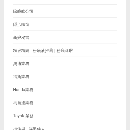
除蟑螂公司
隱形鐵窗
新娘秘書
粉底粉餅 | 粉底液推薦 | 粉底遮瑕
奧迪業務
福斯業務
Honda業務
馬自達業務
Toyota業務
福佳里 | 福氣佳人