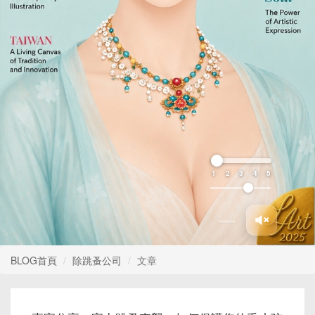
1
2
3
4
5
BLOG首頁
除跳蚤公司
文章