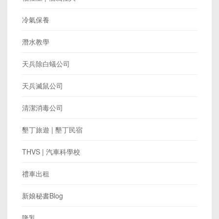
冷氣保養
潛水教學
天兵除白蟻公司
天兵滅鼠公司
清潔消毒公司
墾丁旅遊 | 墾丁民宿
THVS | 汽車科學校
禮車出租
新娘秘書Blog
隆乳